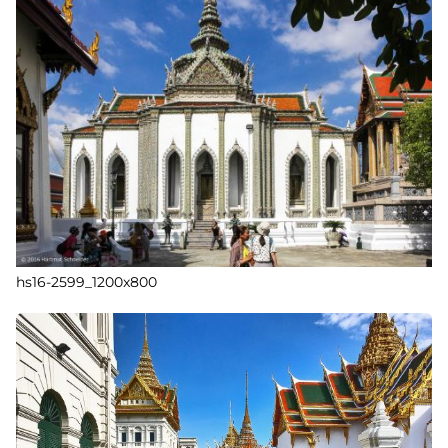
hs16-2599_1200x800