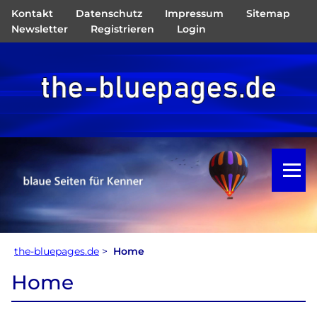
Kontakt
Datenschutz
Impressum
Sitemap
Navigation
Newsletter
Registrieren
Login
überspringen
the-bluepages.de
>
Home
Home