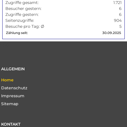
Zugriffe gesamt:
1.721
Besucher gestern:
6
Zugriffe gestern:
6
Seitenzugriffe:
904
Besuche pro Tag: Ø
5
Zählung seit:
30.09.2025
Sp0
ALLGEMEIN
Navigation
Home
überspringen
Datenschutz
Impressum
Sitemap
KONTAKT