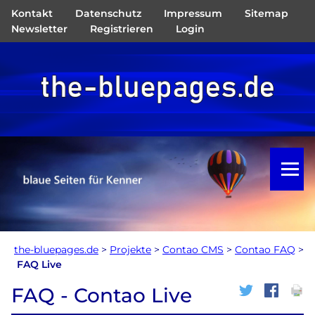
Kontakt
Datenschutz
Impressum
Sitemap
Navigation
Newsletter
Registrieren
Login
überspringen
the-bluepages.de
>
Projekte
>
Contao CMS
>
Contao FAQ
>
FAQ Live
FAQ - Contao Live