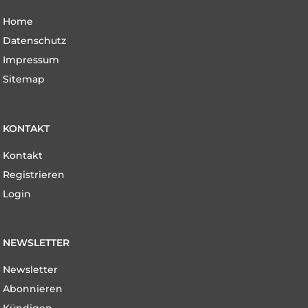
Navigation
Home
überspringen
Datenschutz
Impressum
Sitemap
KONTAKT
Navigation
Kontakt
überspringen
Registrieren
Login
NEWSLETTER
Navigation
Newsletter
überspringen
Abonnieren