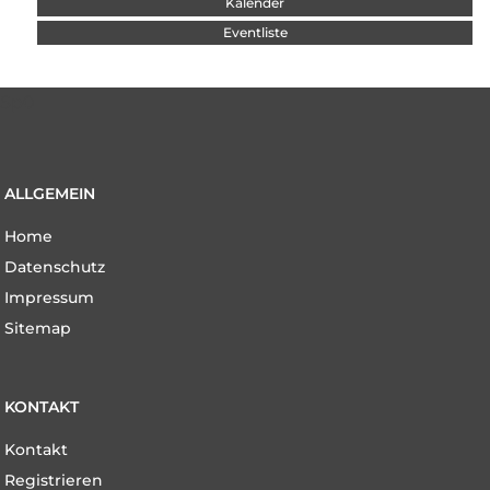
Navigation überspringen
Kalender
Eventliste
Sp0
ALLGEMEIN
Navigation
Home
überspringen
Datenschutz
Impressum
Sitemap
KONTAKT
Navigation
Kontakt
überspringen
Registrieren