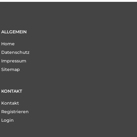
Sp0
ALLGEMEIN
Navigation
Home
überspringen
Datenschutz
Impressum
Sitemap
KONTAKT
Navigation
Kontakt
überspringen
Registrieren
Login