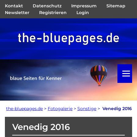
Kontakt
Datenschutz
Impressum
Sitemap
Navigation
Newsletter
Registrieren
Login
überspringen
the-bluepages.de
>
Fotogalerie
>
Sonstige
>
Venedig 2016
Venedig 2016